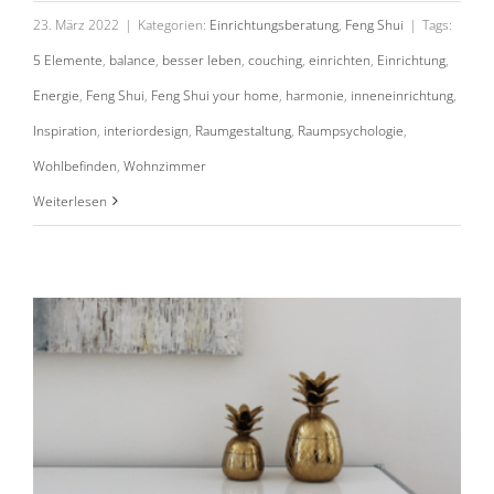
23. März 2022
|
Kategorien:
Einrichtungsberatung
,
Feng Shui
|
Tags:
5 Elemente
,
balance
,
besser leben
,
couching
,
einrichten
,
Einrichtung
,
Energie
,
Feng Shui
,
Feng Shui your home
,
harmonie
,
inneneinrichtung
,
Inspiration
,
interiordesign
,
Raumgestaltung
,
Raumpsychologie
,
Wohlbefinden
,
Wohnzimmer
Was entspricht das Element Metall?
Weiterlesen