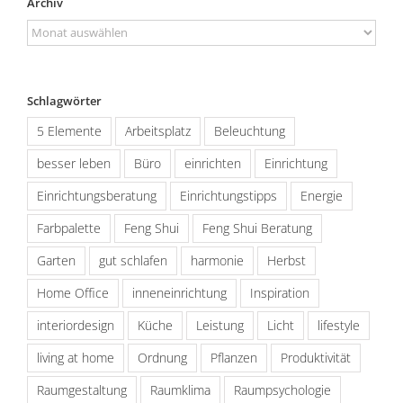
Archiv
Archiv
Schlagwörter
5 Elemente
Arbeitsplatz
Beleuchtung
besser leben
Büro
einrichten
Einrichtung
Einrichtungsberatung
Einrichtungstipps
Energie
Farbpalette
Feng Shui
Feng Shui Beratung
Garten
gut schlafen
harmonie
Herbst
Home Office
inneneinrichtung
Inspiration
interiordesign
Küche
Leistung
Licht
lifestyle
living at home
Ordnung
Pflanzen
Produktivität
Raumgestaltung
Raumklima
Raumpsychologie