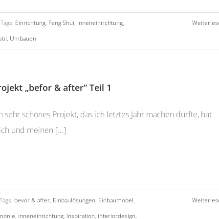
Tags:
Einrichtung
,
Feng Shui
,
inneneinrichtung
,
Weiterles
stil
,
Umbauen
rojekt „befor & after“ Teil 1
n sehr schönes Projekt, das ich letztes Jahr machen durfte, hat
ch und meinen [...]
Tags:
bevor & after
,
Einbaulösungen
,
Einbaumöbel
,
Weiterles
monie
,
inneneinrichtung
,
Inspiration
,
interiordesign
,