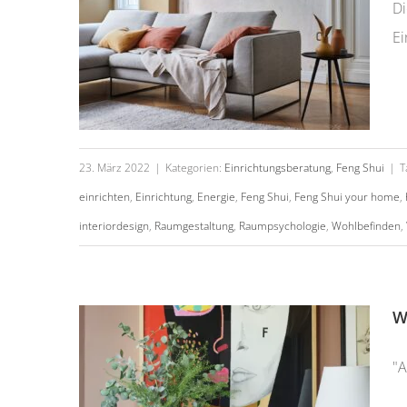
Di
Ei
23. März 2022
|
Kategorien:
Einrichtungsberatung
,
Feng Shui
|
T
einrichten
,
Einrichtung
,
Energie
,
Feng Shui
,
Feng Shui your home
,
interiordesign
,
Raumgestaltung
,
Raumpsychologie
,
Wohlbefinden
,
Wohn dich Glücklich!
W
"A