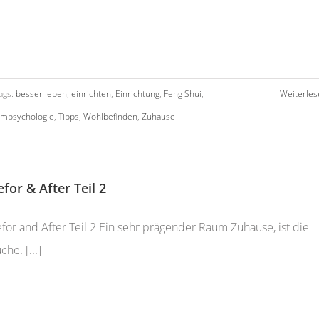
ags:
besser leben
,
einrichten
,
Einrichtung
,
Feng Shui
,
Weiterles
mpsychologie
,
Tipps
,
Wohlbefinden
,
Zuhause
efor & After Teil 2
for and After Teil 2 Ein sehr prägender Raum Zuhause, ist die
che. [...]