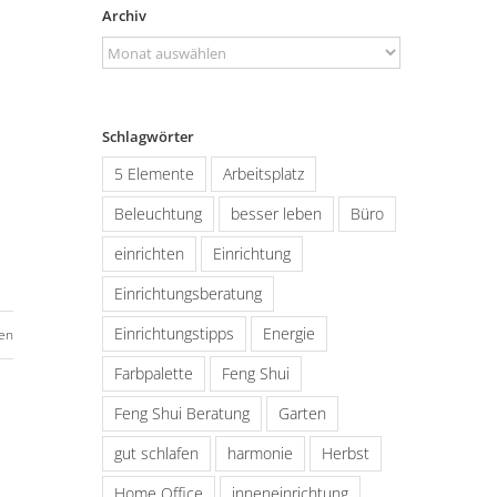
Archiv
Archiv
Schlagwörter
5 Elemente
Arbeitsplatz
Beleuchtung
besser leben
Büro
einrichten
Einrichtung
Einrichtungsberatung
Einrichtungstipps
Energie
en
Farbpalette
Feng Shui
Feng Shui Beratung
Garten
gut schlafen
harmonie
Herbst
Home Office
inneneinrichtung