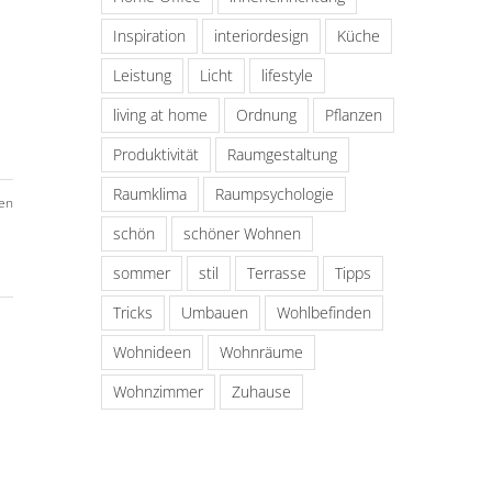
Inspiration
interiordesign
Küche
Leistung
Licht
lifestyle
living at home
Ordnung
Pflanzen
Produktivität
Raumgestaltung
Raumklima
Raumpsychologie
en
schön
schöner Wohnen
sommer
stil
Terrasse
Tipps
Tricks
Umbauen
Wohlbefinden
Wohnideen
Wohnräume
Wohnzimmer
Zuhause