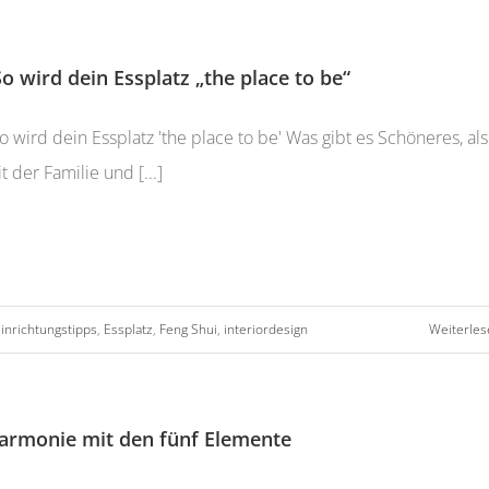
So wird dein Essplatz „the place to be“
o wird dein Essplatz 'the place to be' Was gibt es Schöneres, als
t der Familie und [...]
inrichtungstipps
,
Essplatz
,
Feng Shui
,
interiordesign
Weiterles
armonie mit den fünf Elemente