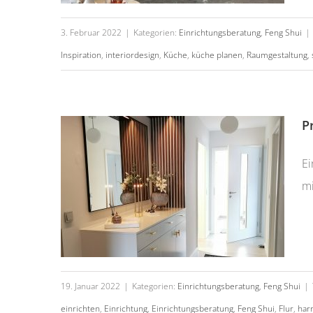
3. Februar 2022
|
Kategorien:
Einrichtungsberatung
,
Feng Shui
|
Inspiration
,
interiordesign
,
Küche
,
küche planen
,
Raumgestaltung
,
Projekt „befor & after“ Teil 1
P
Ei
mi
19. Januar 2022
|
Kategorien:
Einrichtungsberatung
,
Feng Shui
|
einrichten
,
Einrichtung
,
Einrichtungsberatung
,
Feng Shui
,
Flur
,
har