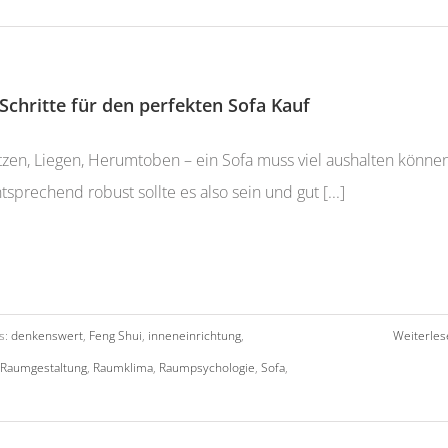
 Schritte für den perfekten Sofa Kauf
tzen, Liegen, Herumtoben – ein Sofa muss viel aushalten können
tsprechend robust sollte es also sein und gut [...]
s:
denkenswert
,
Feng Shui
,
inneneinrichtung
,
Weiterles
Raumgestaltung
,
Raumklima
,
Raumpsychologie
,
Sofa
,