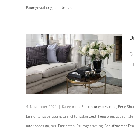
Raumgestaltung
,
stil
,
Umbau
Die Kleine Einrichtungsberatung
D
Di
Ih
4. November 2021
|
Kategorien:
Einrichtungsberatung
,
Feng Shui
Einrichtungsberatung
,
Einrichtungskonzept
,
Feng Shui
,
gut schlafe
interiordesign
,
neu Einrichten
,
Raumgestaltung
,
Schlafzimmer Fen