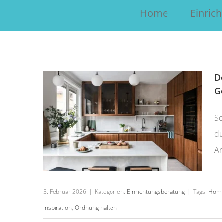
Home
Einric
Deine Küche als Kraftort: Mit
kleinen Kniffen zu mehr
Gelassenheit
D
G
Sc
du
Ar
5. Februar 2026
|
Kategorien:
Einrichtungsberatung
|
Tags:
Home
„So wird dein Essplatz „the place to
Inspiration
,
Ordnung halten
be“