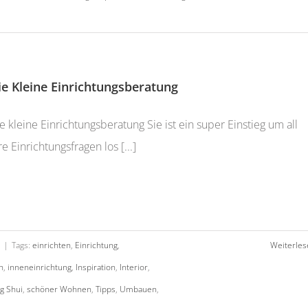
ie Kleine Einrichtungsberatung
e kleine Einrichtungsberatung Sie ist ein super Einstieg um all
re Einrichtungsfragen los [...]
|
Tags:
einrichten
,
Einrichtung
,
Weiterles
n
,
inneneinrichtung
,
Inspiration
,
Interior
,
g Shui
,
schöner Wohnen
,
Tipps
,
Umbauen
,