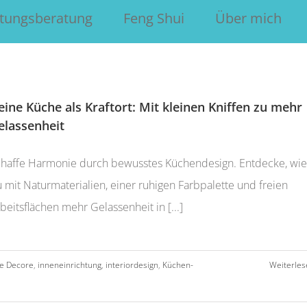
htungsberatung
Feng Shui
Über mich
eine Küche als Kraftort: Mit kleinen Kniffen zu mehr
elassenheit
haffe Harmonie durch bewusstes Küchendesign. Entdecke, wie
 mit Naturmaterialien, einer ruhigen Farbpalette und freien
beitsflächen mehr Gelassenheit in [...]
 Decore
,
inneneinrichtung
,
interiordesign
,
Küchen-
Weiterles