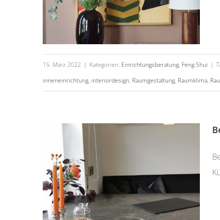
15. März 2022
|
Kategorien:
Einrichtungsberatung
,
Feng Shui
|
T
inneneinrichtung
,
interiordesign
,
Raumgestaltung
,
Raumklima
,
Rau
Befor & After Teil 2
B
Be
Kü