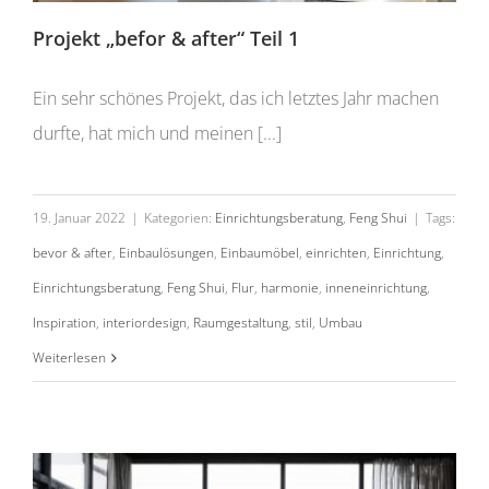
Projekt „befor & after“ Teil 1
Ein sehr schönes Projekt, das ich letztes Jahr machen
durfte, hat mich und meinen [...]
19. Januar 2022
|
Kategorien:
Einrichtungsberatung
,
Feng Shui
|
Tags:
bevor & after
,
Einbaulösungen
,
Einbaumöbel
,
einrichten
,
Einrichtung
,
Einrichtungsberatung
,
Feng Shui
,
Flur
,
harmonie
,
inneneinrichtung
,
Inspiration
,
interiordesign
,
Raumgestaltung
,
stil
,
Umbau
5 Schritte für den perfekten Sofa Kauf
Weiterlesen