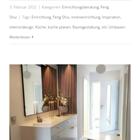
3. Februar 2022
|
Kategorien:
Einrichtungsberatung
,
Feng
Shui
|
Tags:
Einrichtung
,
Feng Shui
,
inneneinrichtung
,
Inspiration
,
interiordesign
,
Küche
,
küche planen
,
Raumgestaltung
,
stil
,
Umbauen
Projekt „befor & after“ Teil 1
Weiterlesen