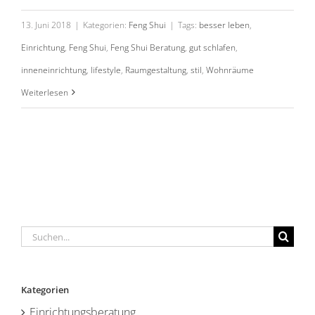
13. Juni 2018
|
Kategorien:
Feng Shui
|
Tags:
besser leben
,
Einrichtung
,
Feng Shui
,
Feng Shui Beratung
,
gut schlafen
,
inneneinrichtung
,
lifestyle
,
Raumgestaltung
,
stil
,
Wohnräume
Weiterlesen
Suche
nach:
Kategorien
Einrichtungsberatung