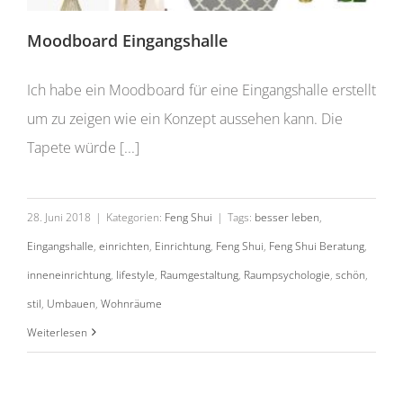
Moodboard Eingangshalle
Ich habe ein Moodboard für eine Eingangshalle erstellt
um zu zeigen wie ein Konzept aussehen kann. Die
Tapete würde [...]
28. Juni 2018
|
Kategorien:
Feng Shui
|
Tags:
besser leben
,
Eingangshalle
,
einrichten
,
Einrichtung
,
Feng Shui
,
Feng Shui Beratung
,
inneneinrichtung
,
lifestyle
,
Raumgestaltung
,
Raumpsychologie
,
schön
,
stil
,
Umbauen
,
Wohnräume
Schlafzimmer einrichten
Weiterlesen