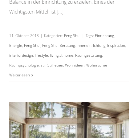
Balance in der Einrichtung zu erzielen. Eines der
Wichtigsten Mittel, ist [...]
11. Oktober 2018
|
Kategorien:
Feng Shui
|
Tags:
Einrichtung
,
Energie
,
Feng Shui
,
Feng Shui Beratung
,
inneneinrichtung
,
Inspiration
,
interiordesign
,
lifestyle
,
living at home
,
Raumgestaltung
,
Raumpsychologie
,
stil
,
Stillleben
,
Wohnideen
,
Wohnräume
Die neuen Einrichtungstrends für Herbst &
Winter 2018/2019
Weiterlesen