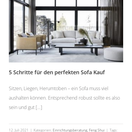
5 Schritte für den perfekten Sofa Kauf
Sitzen, Liegen, Herumtoben – ein Sofa muss viel
aushalten können. Entsprechend robust sollte es also
sein und gut [...]
12. Juli 2021
|
Kategorien:
Einrichtungsberatung
,
Feng Shui
|
Tags: