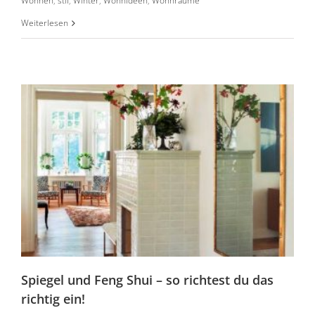
Wohnen
,
stil
,
Winter
,
Wohnideen
,
Wohnräume
Spiegel und Feng Shui – so richtest du das
richtig ein!
Weiterlesen
Spiegel und Feng Shui – so richtest du das
richtig ein!