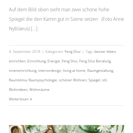
Auf dem Bild oben sieht man zwei schöne hohe
Spiegel die den Kamin gut in Szene setzen (Foto Anne
Nyblaeus) [...]
4. September 2018
|
Kategorien:
Feng Shui
|
Tags:
besser leben
,
einrichten
,
Einrichtung
,
Energie
,
Feng Shui
,
Feng Shui Beratung
,
inneneinrichtung
,
interiordesign
,
living at home
,
Raumgestaltung
,
Raumklima
,
Raumpsychologie
,
schöner Wohnen
,
Spiegel
,
stil
,
Wohnideen
,
Wohnräume
Tischdeko für den Sommer
Weiterlesen