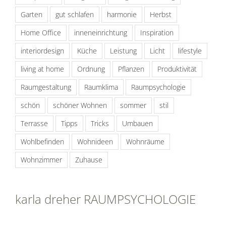
Garten
gut schlafen
harmonie
Herbst
Home Office
inneneinrichtung
Inspiration
interiordesign
Küche
Leistung
Licht
lifestyle
living at home
Ordnung
Pflanzen
Produktivität
Raumgestaltung
Raumklima
Raumpsychologie
schön
schöner Wohnen
sommer
stil
Terrasse
Tipps
Tricks
Umbauen
Wohlbefinden
Wohnideen
Wohnräume
Wohnzimmer
Zuhause
karla dreher RAUMPSYCHOLOGIE