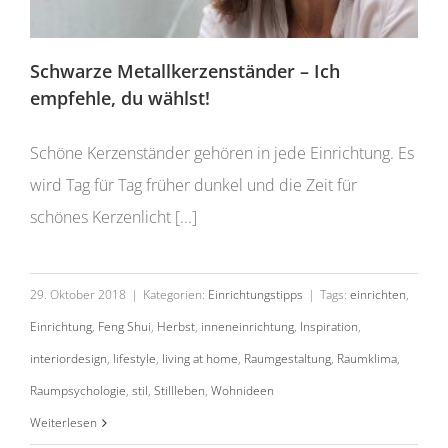
Schwarze Metallkerzenständer – Ich
empfehle, du wählst!
Schöne Kerzenständer gehören in jede Einrichtung. Es
wird Tag für Tag früher dunkel und die Zeit für
schönes Kerzenlicht [...]
29. Oktober 2018
|
Kategorien:
Einrichtungstipps
|
Tags:
einrichten
,
Einrichtung
,
Feng Shui
,
Herbst
,
inneneinrichtung
,
Inspiration
,
interiordesign
,
lifestyle
,
living at home
,
Raumgestaltung
,
Raumklima
,
Raumpsychologie
,
stil
,
Stillleben
,
Wohnideen
Gegensätzlichkeit als Werkzeug in der
Einrichtung
Weiterlesen