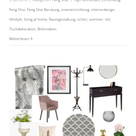
Feng Shui
,
Feng Shui Beratung
,
inneneinrichtung
,
interiordesign
,
lifestyle
,
living at home
,
Raumgestaltung
,
schön
,
sommer
,
stil
,
Tischdekoration
,
Wohnideen
Moodboard Eingangshalle
Weiterlesen