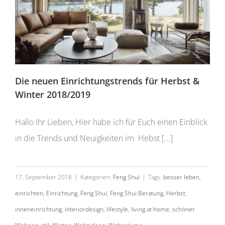
Die neuen Einrichtungstrends für Herbst &
Winter 2018/2019
Hallo Ihr Lieben, Hier habe ich für Euch einen Einblick
in die Trends und Neuigkeiten im Hebst [...]
17. September 2018
|
Kategorien:
Feng Shui
|
Tags:
besser leben
,
einrichten
,
Einrichtung
,
Feng Shui
,
Feng Shui Beratung
,
Herbst
,
inneneinrichtung
,
interiordesign
,
lifestyle
,
living at home
,
schöner