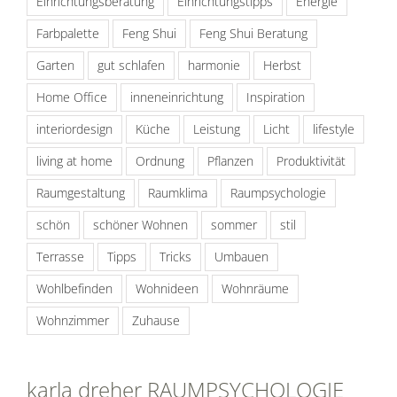
Einrichtungsberatung
Einrichtungstipps
Energie
Farbpalette
Feng Shui
Feng Shui Beratung
Garten
gut schlafen
harmonie
Herbst
Home Office
inneneinrichtung
Inspiration
interiordesign
Küche
Leistung
Licht
lifestyle
living at home
Ordnung
Pflanzen
Produktivität
Raumgestaltung
Raumklima
Raumpsychologie
schön
schöner Wohnen
sommer
stil
Terrasse
Tipps
Tricks
Umbauen
Wohlbefinden
Wohnideen
Wohnräume
Wohnzimmer
Zuhause
karla dreher RAUMPSYCHOLOGIE