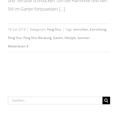
und Terrasse schmücken. Um die Harmonie und den
Stil im Garten fortzusetzen, [...]
18. Juli 2018
|
Kategorien:
Feng Shui
|
Tags:
einrichten
,
Einrichtung
,
Feng Shui
,
Feng Shui Beratung
,
Garten
,
lifestyle
,
sommer
Weiterlesen
Suche
nach: