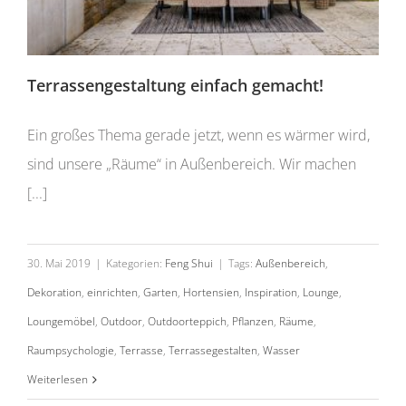
Terrassengestaltung einfach gemacht!
Ein großes Thema gerade jetzt, wenn es wärmer wird,
sind unsere „Räume“ in Außenbereich. Wir machen
[...]
30. Mai 2019
|
Kategorien:
Feng Shui
|
Tags:
Außenbereich
,
Dekoration
,
einrichten
,
Garten
,
Hortensien
,
Inspiration
,
Lounge
,
Loungemöbel
,
Outdoor
,
Outdoorteppich
,
Pflanzen
,
Räume
,
Raumpsychologie
,
Terrasse
,
Terrassegestalten
,
Wasser
Schaffe Harmonie in deinem Garten mit
Blumentöpfe und viele grüne Pflanzen
Weiterlesen