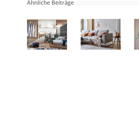
Ähnliche Beiträge
Ordnung
Harmonie
nach dem
mit den fünf
Ausmisten
Elemente
guttut!