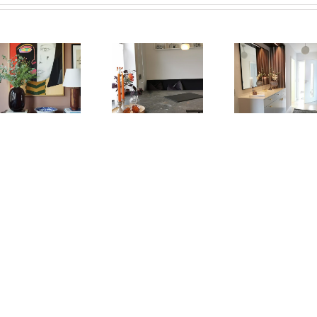
Projekt
Wohn dich
Befor &
„befor &
Glücklich!
After Teil 2
after“ Teil 1