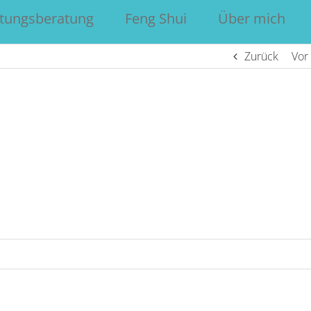
htungsberatung
Feng Shui
Über mich
Zurück
Vor