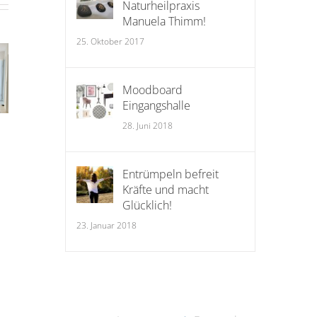
Naturheilpraxis
Ordnung
Harmonie
Wo
Manuela Thimm!
nach dem
mit den fünf
Gl
Ausmisten
Elemente
25. Oktober 2017
guttut!
Moodboard
Eingangshalle
28. Juni 2018
Entrümpeln befreit
Kräfte und macht
Glücklich!
23. Januar 2018