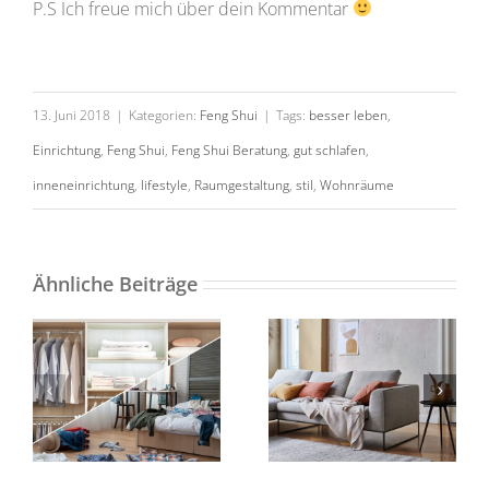
P.S Ich freue mich über dein Kommentar
13. Juni 2018
|
Kategorien:
Feng Shui
|
Tags:
besser leben
,
Einrichtung
,
Feng Shui
,
Feng Shui Beratung
,
gut schlafen
,
inneneinrichtung
,
lifestyle
,
Raumgestaltung
,
stil
,
Wohnräume
Warum die
Harmonie mit
Ordnung nach
den fünf
dem Ausmisten
Ähnliche Beiträge
Elemente
guttut!