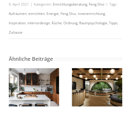
6. April 2021
|
Kategorien:
Einrichtungsberatung
,
Feng Shui
|
Tags:
Aufräumen
,
einrichten
,
Energie
,
Feng Shui
,
inneneinrichtung
,
Inspiration
,
interiordesign
,
Küche
,
Ordnung
,
Raumpsychologie
,
Tipps
,
Zuhause
Deine Küche als
Biophiles Design:
Kraftort: Mit
Warum es für
kleinen Kniffen
Arbeitgeber ein
Ähnliche Beiträge
zu mehr
kluger Schachzug
Gelassenheit
ist