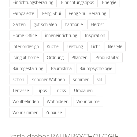
Einrichtungsberatung
Einrichtungstipps
Energie
Farbpalette
Feng Shui
Feng Shui Beratung
Garten
gut schlafen
harmonie
Herbst
Home Office
inneneinrichtung
Inspiration
interiordesign
Küche
Leistung
Licht
lifestyle
living at home
Ordnung
Pflanzen
Produktivität
Raumgestaltung
Raumklima
Raumpsychologie
schön
schöner Wohnen
sommer
stil
Terrasse
Tipps
Tricks
Umbauen
Wohlbefinden
Wohnideen
Wohnräume
Wohnzimmer
Zuhause
karla dreher RAUMPSYCHOLOGIE