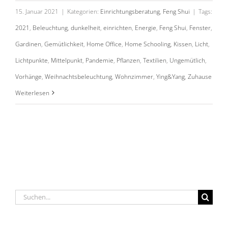
15. Januar 2021
|
Kategorien:
Einrichtungsberatung
,
Feng Shui
|
Tags:
2021
,
Beleuchtung
,
dunkelheit
,
einrichten
,
Energie
,
Feng Shui
,
Fenster
,
Gardinen
,
Gemütlichkeit
,
Home Office
,
Home Schooling
,
Kissen
,
Licht
,
Lichtpunkte
,
Mittelpunkt
,
Pandemie
,
Pflanzen
,
Textilien
,
Ungemütlich
,
Vorhänge
,
Weihnachtsbeleuchtung
,
Wohnzimmer
,
Ying&Yang
,
Zuhause
Weiterlesen
Suche
nach: