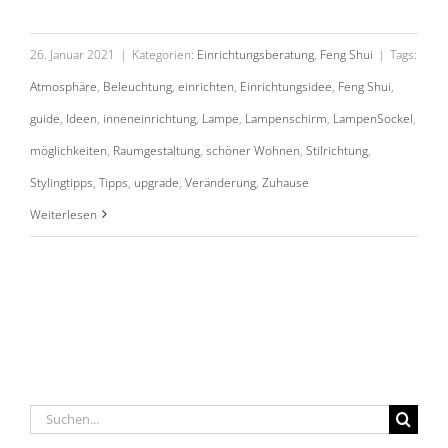
26. Januar 2021
|
Kategorien:
Einrichtungsberatung
,
Feng Shui
|
Tags:
Atmosphäre
,
Beleuchtung
,
einrichten
,
Einrichtungsidee
,
Feng Shui
,
guide
,
Ideen
,
inneneinrichtung
,
Lampe
,
Lampenschirm
,
LampenSockel
,
möglichkeiten
,
Raumgestaltung
,
schöner Wohnen
,
Stilrichtung
,
Stylingtipps
,
Tipps
,
upgrade
,
Veränderung
,
Zuhause
Weiterlesen
Suche