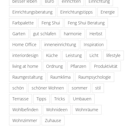
besser leben
Büro
einrichten
Einrichtung
Einrichtungsberatung
Einrichtungstipps
Energie
Farbpalette
Feng Shui
Feng Shui Beratung
Garten
gut schlafen
harmonie
Herbst
Home Office
inneneinrichtung
Inspiration
interiordesign
Küche
Leistung
Licht
lifestyle
living at home
Ordnung
Pflanzen
Produktivität
Raumgestaltung
Raumklima
Raumpsychologie
schön
schöner Wohnen
sommer
stil
Terrasse
Tipps
Tricks
Umbauen
Wohlbefinden
Wohnideen
Wohnräume
Wohnzimmer
Zuhause