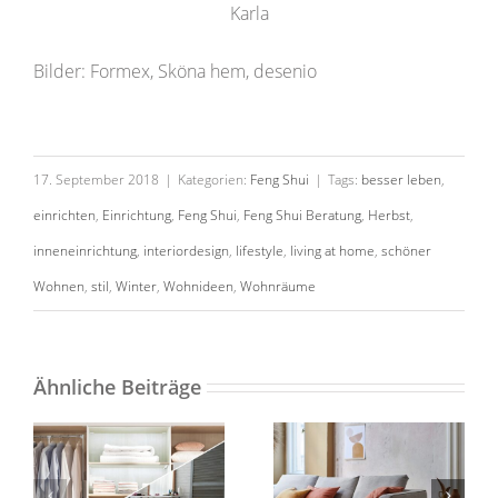
Karla
Bilder: Formex, Sköna hem, desenio
17. September 2018
|
Kategorien:
Feng Shui
|
Tags:
besser leben
,
einrichten
,
Einrichtung
,
Feng Shui
,
Feng Shui Beratung
,
Herbst
,
inneneinrichtung
,
interiordesign
,
lifestyle
,
living at home
,
schöner
Wohnen
,
stil
,
Winter
,
Wohnideen
,
Wohnräume
Warum die
Harmonie mit
Ordnung nach
den fünf
dem Ausmisten
Ähnliche Beiträge
Elemente
guttut!