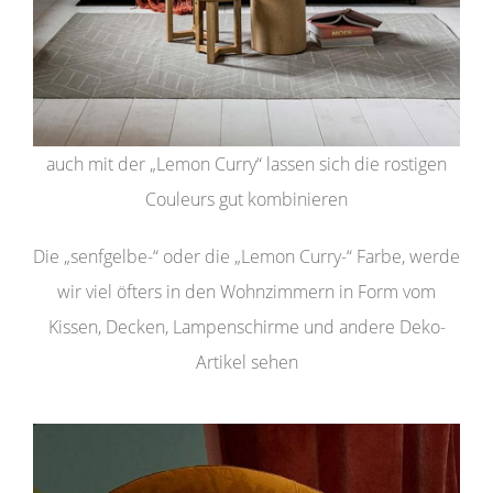
auch mit der „Lemon Curry“ lassen sich die rostigen
Couleurs gut kombinieren
Die „senfgelbe-“ oder die „Lemon Curry-“ Farbe, werde
wir viel öfters in den Wohnzimmern in Form vom
Kissen, Decken, Lampenschirme und andere Deko-
Artikel sehen